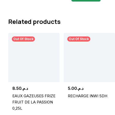
Related products
Out Of Stock
Out Of Stock
8.50
د.م.
5.00
د.م.
EAUX GAZEUSES FRIZE
RECHARGE INWI 5DH
FRUIT DE LA PASSION
0,25L