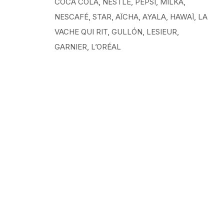
COCA COLA, NESTLÉ, PEPSI, MILKA,
NESCAFÉ, STAR, AÏCHA, AYALA, HAWAÏ, LA
VACHE QUI RIT, GULLÓN, LESIEUR,
GARNIER, L’ORÉAL