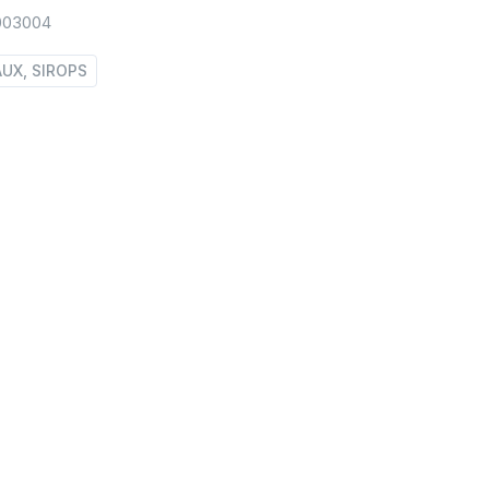
003004
AUX, SIROPS