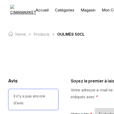
Skip
to
Accueil
Catégories
Magasin
Mon C
content
Home
Products
OULMÈS 50CL
Avis
Soyez le premier à la
Votre adresse e-mail ne 
Il n’y a pas encore
indiqués avec
*
d’avis.