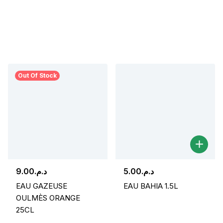
Out Of Stock
9.00
د.م.
5.00
د.م.
EAU GAZEUSE
EAU BAHIA 1.5L
OULMÈS ORANGE
25CL