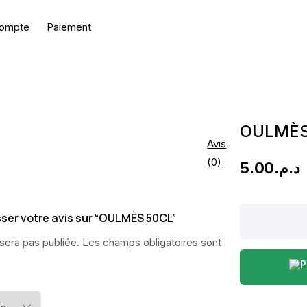
ompte
Paiement
OULMÈS
Avis
(0)
5.00
د.م.
OULMÈS
isser votre avis sur “OULMÈS 50CL”
50CL
sera pas publiée.
Les champs obligatoires sont
quantity