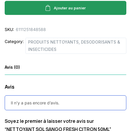
SANGO
FRESH
Ajouter au panier
CITRON
50ML
SKU:
6111251848588
quantity
Category:
PRODUITS NETTOYANTS, DESODORISANTS &
INSECTICIDES
Avis (0)
Avis
Il n’y a pas encore d’avis.
Soyez le premier à laisser votre avis sur
“NETTOYANT SOL SANGO FRESH CITRON 50ML”