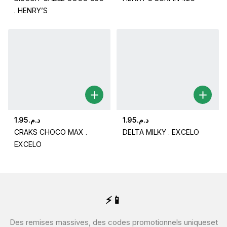
. HENRY’S
1.95
د.م.
1.95
د.م.
CRAKS CHOCO MAX .
DELTA MILKY . EXCELO
EXCELO
⚡📱
Des remises massives, des codes promotionnels uniques
et