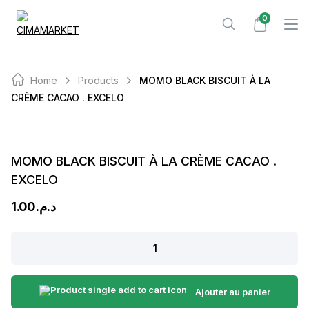
Skip
0
to
content
Home
Products
MOMO BLACK BISCUIT À LA
CRÈME CACAO . EXCELO
MOMO BLACK BISCUIT À LA CRÈME CACAO .
EXCELO
1.00
د.م.
MOMO
BLACK
BISCUIT
À
Ajouter au panier
LA