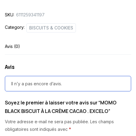
CRÈME
SKU:
6111259341197
CACAO
.
Category:
BISCUITS & COOKIES
EXCELO
quantity
Avis (0)
Avis
Il n’y a pas encore d’avis.
Soyez le premier à laisser votre avis sur “MOMO
BLACK BISCUIT À LA CRÈME CACAO . EXCELO”
Votre adresse e-mail ne sera pas publiée.
Les champs
obligatoires sont indiqués avec
*