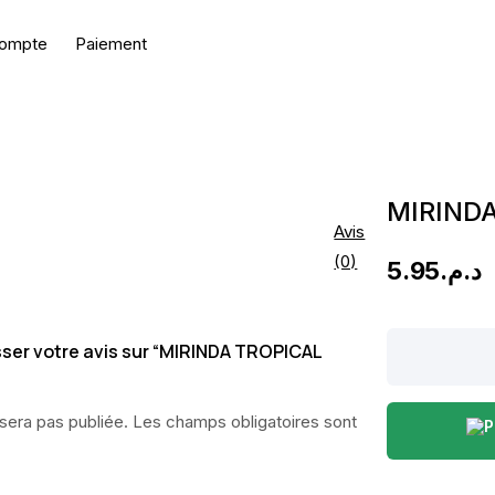
ompte
Paiement
MIRIND
Avis
(0)
5.95
د.م.
MIRINDA
isser votre avis sur “MIRINDA TROPICAL
TROPICAL
330ML
sera pas publiée.
Les champs obligatoires sont
quantity