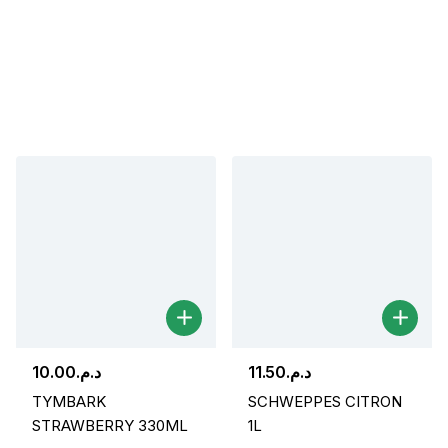
10.00
د.م.
11.50
د.م.
TYMBARK
SCHWEPPES CITRON
STRAWBERRY 330ML
1L