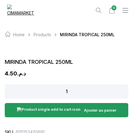
Skip
0
to
content
Home
Products
MIRINDA TROPICAL 250ML
MIRINDA TROPICAL 250ML
4.50
د.م.
MIRINDA
TROPICAL
250ML
quantity
Ajouter au panier
SKU:
6111252420691