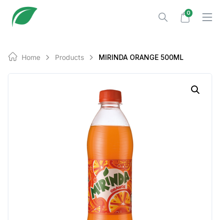
Skip
0
to
content
Home
Products
MIRINDA ORANGE 500ML