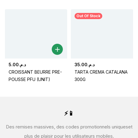
Out Of Stock
5.00
د.م.
35.00
د.م.
CROISSANT BEURRE PRE-
TARTA CREMA CATALANA
POUSSE PFU (UNIT)
300G
⚡📱
Des remises massives, des codes promotionnels uniques
et
plus de plaisir pour les utilisateurs mobiles.