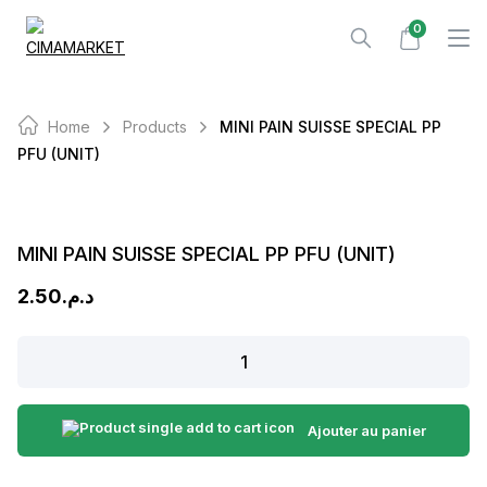
Skip
0
to
content
Home
Products
MINI PAIN SUISSE SPECIAL PP
PFU (UNIT)
MINI PAIN SUISSE SPECIAL PP PFU (UNIT)
2.50
د.م.
MINI
PAIN
SUISSE
SPECIAL
Ajouter au panier
PP
PFU