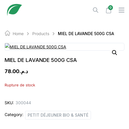
Skip
0
to
content
Home
Products
MIEL DE LAVANDE 500G CSA
MIEL DE LAVANDE 500G CSA
78.00
د.م.
Rupture de stock
SKU:
300044
Category:
PETIT DÉJEUNER BIO & SANTÉ