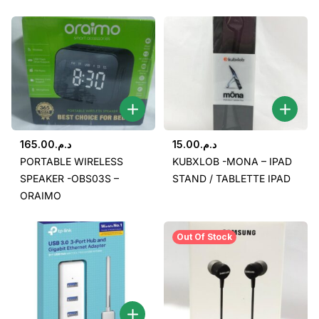
165.00
د.م.
15.00
د.م.
PORTABLE WIRELESS
KUBXLOB -MONA – IPAD
SPEAKER -OBS03S –
STAND / TABLETTE IPAD
ORAIMO
Out Of Stock