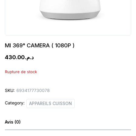
MI 369° CAMERA ( 1080P )
430.00
د.م.
Rupture de stock
SKU:
6934177730078
Category:
APPAREILS CUISSON
Avis (0)