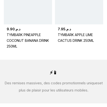
9.90
د.م.
7.95
د.م.
TYMBARK PINEAPPLE
TYMBARK APPLE LIME
COCONUT BANANA DRINK
CACTUS DRINK 250ML
250ML
⚡📱
Des remises massives, des codes promotionnels uniques
et
plus de plaisir pour les utilisateurs mobiles.