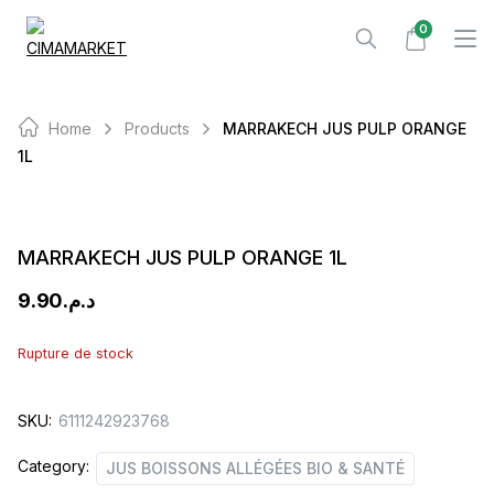
Skip
0
to
content
Home
Products
MARRAKECH JUS PULP ORANGE
1L
MARRAKECH JUS PULP ORANGE 1L
9.90
د.م.
Rupture de stock
SKU:
6111242923768
Category:
JUS BOISSONS ALLÉGÉES BIO & SANTÉ