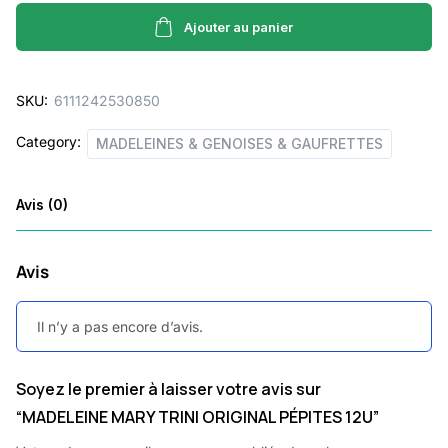
TRINI
ORIGINAL
Ajouter au panier
PÉPITES
12U
SKU:
6111242530850
quantity
Category:
MADELEINES & GENOISES & GAUFRETTES
Avis (0)
Avis
Il n’y a pas encore d’avis.
Soyez le premier à laisser votre avis sur
“MADELEINE MARY TRINI ORIGINAL PÉPITES 12U”