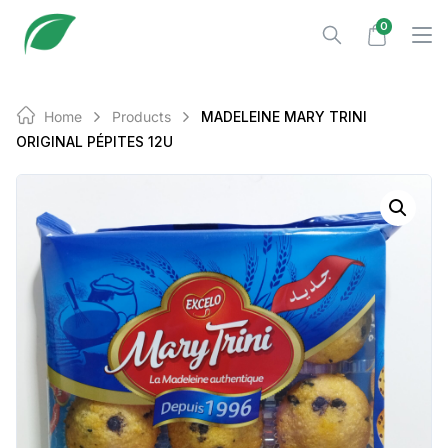
Skip
0
to
content
Home
Products
MADELEINE MARY TRINI
ORIGINAL PÉPITES 12U