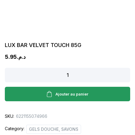
LUX BAR VELVET TOUCH 85G
5.95
د.م.
LUX
BAR
VELVET
TOUCH
Ajouter au panier
85G
quantity
SKU:
6221155074966
Category:
GELS DOUCHE, SAVONS