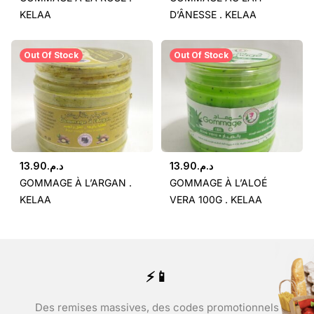
KELAA
D’ÂNESSE . KELAA
Out Of Stock
Out Of Stock
13.90
د.م.
13.90
د.م.
GOMMAGE À L’ARGAN .
GOMMAGE À L’ALOÉ
KELAA
VERA 100G . KELAA
⚡📱
Des remises massives, des codes promotionnels