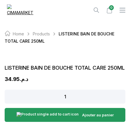
Skip
0
to
content
Home
Products
LISTERINE BAIN DE BOUCHE
TOTAL CARE 250ML
LISTERINE BAIN DE BOUCHE TOTAL CARE 250ML
34.95
د.م.
LISTERINE
BAIN
DE
BOUCHE
Ajouter au panier
TOTAL
CARE