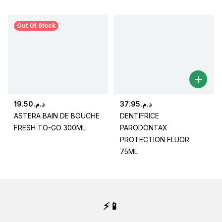
Out Of Stock
19.50
د.م.
37.95
د.م.
ASTERA BAIN DE BOUCHE
DENTIFRICE
FRESH TO-GO 300ML
PARODONTAX
PROTECTION FLUOR
75ML
⚡📱