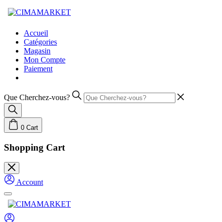
Skip
to
content
Accueil
Catégories
Magasin
Mon Compte
Paiement
Que Cherchez-vous?
0
Cart
Shopping Cart
Account