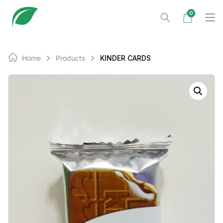
Skip
0
to
content
Home
Products
KINDER CARDS