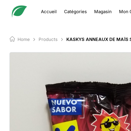
Skip
to
Accueil
Catégories
Magasin
Mon 
content
Home
Products
KASKYS ANNEAUX DE MAÏS 