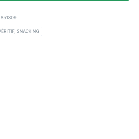
4851309
PÉRITIF, SNACKING