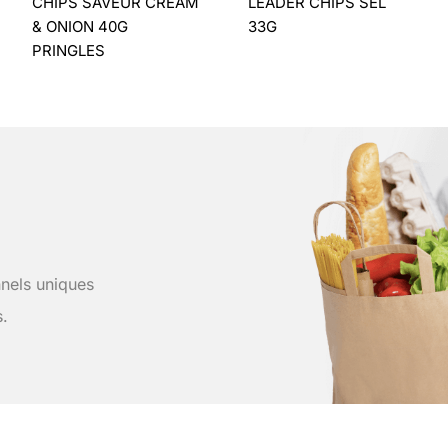
CHIPS SAVEUR CREAM
LEADER CHIPS SEL
& ONION 40G
33G
PRINGLES
nels uniques
s.