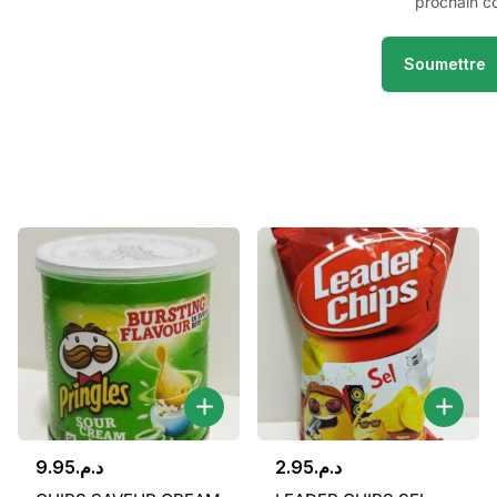
prochain c
9.95
د.م.
2.95
د.م.