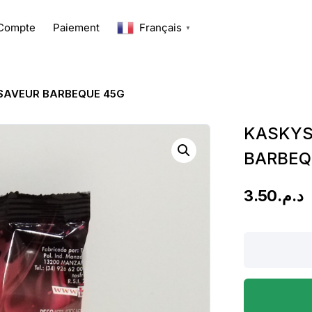
Compte
Paiement
Français
▼
SAVEUR BARBEQUE 45G
KASKYS
BARBEQ
3.50
د.م.
KASKYS
ANNEAUX
DE
MAÏS