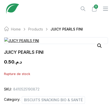
Skip
0
to
content
Home
Products
JUICY PEARLS FINI
JUICY PEARLS FINI
0.50
د.م.
Rupture de stock
SKU:
8410525190872
Category:
BISCUITS SNACKING BIO & SANTÉ