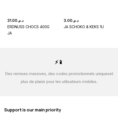
31.00
د.م.
3.00
د.م.
ERDNUSS CHOCS 400G
JA SCHOKO & KEKS 1U
JA
⚡📱
Des remises massives, des codes promotionnels uniques
et
plus de plaisir pour les utilisateurs mobiles.
Support is our main priority