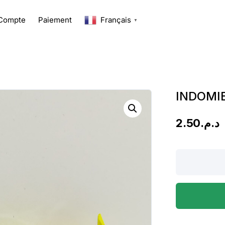
Compte
Paiement
Français
▼
INDOMI
2.50
د.م.
INDOMIE
GOÛT
POULET
70G
quantity