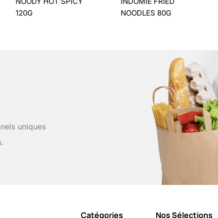
NOODY HOT SPICY
INDOMIE FRIED
120G
NOODLES 80G
nels uniques
s.
Catégories
Nos Sélections