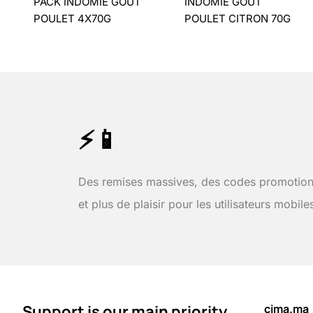
PACK INDOMIE GOÛT
INDOMIE GOÛT
POULET 4X70G
POULET CITRON 70G
⚡📱
Des remises massives, des codes promotion
et plus de plaisir pour les utilisateurs mobile
Support is our main priority
cima.ma