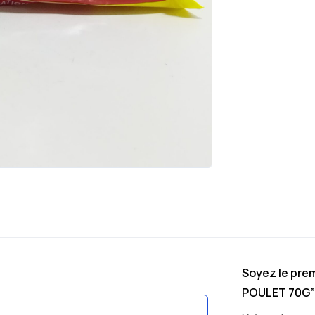
Soyez le prem
POULET 70G”