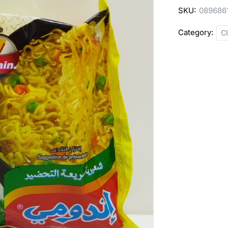
SKU:
089686
Category:
C