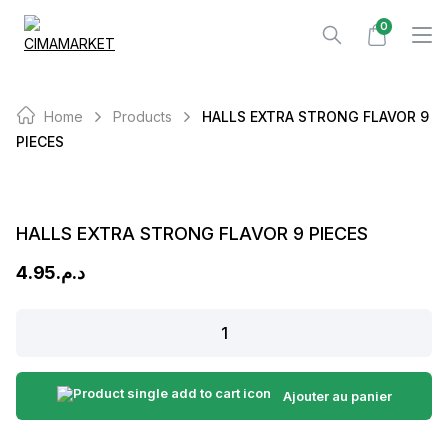
Skip
0
to
content
Home
Products
HALLS EXTRA STRONG FLAVOR 9
PIECES
HALLS EXTRA STRONG FLAVOR 9 PIECES
4.95
د.م.
HALLS
EXTRA
STRONG
FLAVOR
Ajouter au panier
9
PIECES