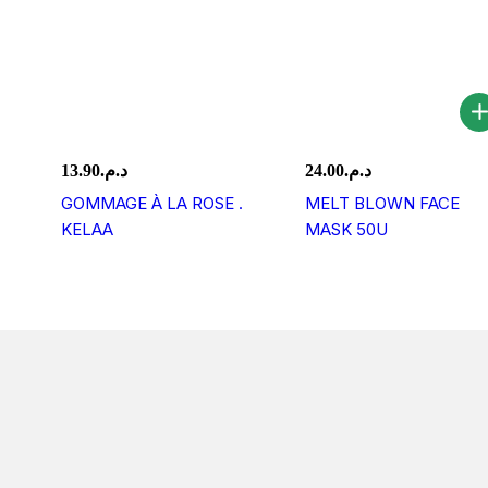
13.90
د.م.
24.00
د.م.
GOMMAGE À LA ROSE .
MELT BLOWN FACE
KELAA
MASK 50U