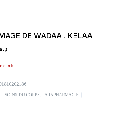
AGE DE WADAA . KELAA
د..
e stock
01810202186
:
SOINS DU CORPS, PARAPHARMACIE