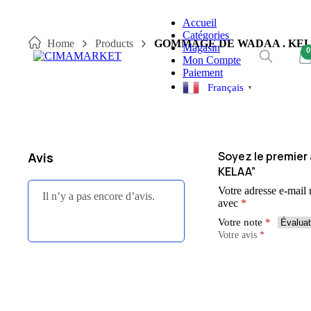
Skip
Accueil
to
Catégories
content
Home
Products
GOMMAGE DE WADAA . KE
Magasin
0
Mon Compte
Paiement
Français
▼
Soyez le premier
Avis
KELAA”
Votre adresse e-mail 
Il n’y a pas encore d’avis.
avec
*
Votre note
*
Votre avis
*