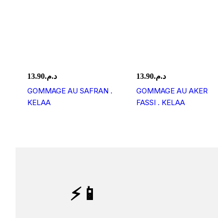
13.90
د.م.
13.90
د.م.
GOMMAGE AU SAFRAN .
GOMMAGE AU AKER
KELAA
FASSI . KELAA
⚡📱