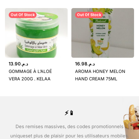
Out Of Stock
Out Of Stock
13.90
د.م.
16.98
د.م.
GOMMAGE À L’ALOÉ
AROMA HONEY MELON
VERA 200G . KELAA
HAND CREAM 75ML
⚡📱
Des remises massives, des codes promotionnels
uniques
et plus de plaisir pour les utilisateurs mobiles.