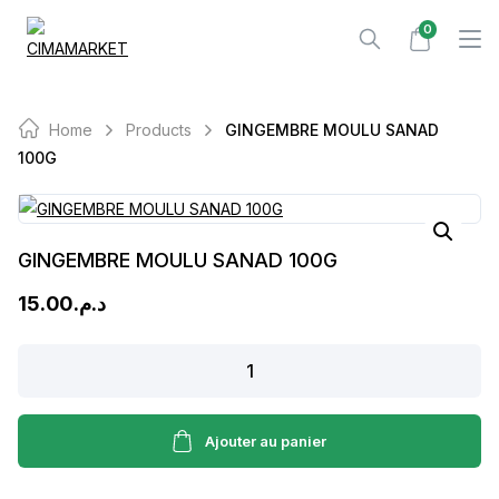
Skip
0
to
content
Home
Products
GINGEMBRE MOULU SANAD
100G
GINGEMBRE MOULU SANAD 100G
15.00
د.م.
GINGEMBRE
MOULU
SANAD
100G
Ajouter au panier
quantity