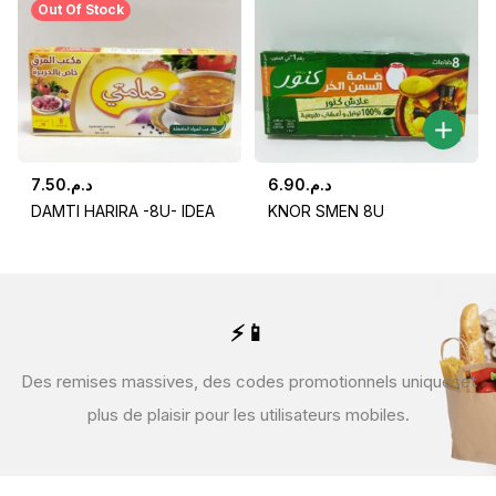
Out Of Stock
7.50
د.م.
6.90
د.م.
DAMTI HARIRA -8U- IDEA
KNOR SMEN 8U
⚡📱
Des remises massives, des codes promotionnels uniques
et
plus de plaisir pour les utilisateurs mobiles.