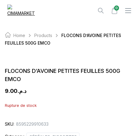
Skip
0
to
content
Home
Products
FLOCONS D’AVOINE PETITES
FEUILLES 500G EMCO
FLOCONS D’AVOINE PETITES FEUILLES 500G
EMCO
9.00
د.م.
Rupture de stock
SKU:
8595229910633