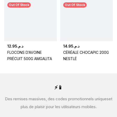
Out Of Stock
Out Of Stock
12.95
د.م.
14.95
د.م.
FLOCONS D’AVOINE
CÉRÉALE CHOCAPIC 200G
PRÉCUIT 500G AMGALITA
NESTLÉ
⚡📱
Des remises massives, des codes promotionnels uniques
et
plus de plaisir pour les utilisateurs mobiles.