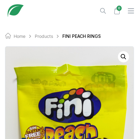
Skip
0
to
content
Home
Products
FINI PEACH RINGS