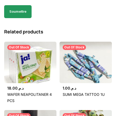
Related products
Out Of Stock
Out Of Stock
18.00
د.م.
1.00
د.م.
WAFER NEAPOLITANER 4
SUMI MEGA TATTOO 1U
PCS
Out Of Stock
Out Of Stock