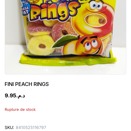
FINI PEACH RINGS
9.95
د.م.
Rupture de stock
SKU:
8410525116797