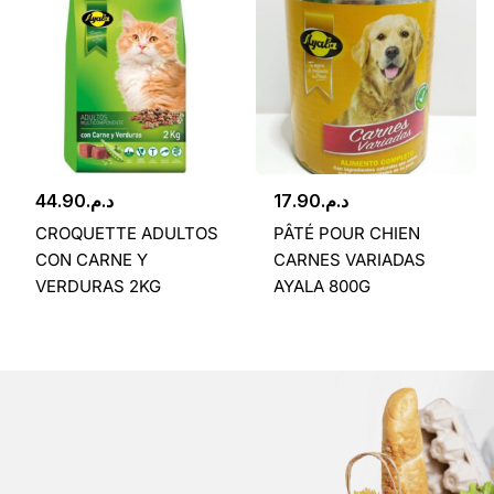
44.90
د.م.
17.90
د.م.
CROQUETTE ADULTOS
PÂTÉ POUR CHIEN
CON CARNE Y
CARNES VARIADAS
VERDURAS 2KG
AYALA 800G