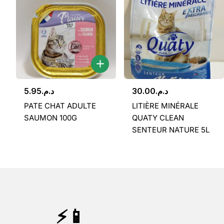
5.95
د.م.
30.00
د.م.
PATE CHAT ADULTE
LITIÈRE MINÉRALE
SAUMON 100G
QUATY CLEAN
SENTEUR NATURE 5L
⚡📱