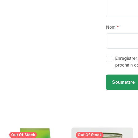
Nom
*
Enregistre
prochain c
Out Of Stock
Out Of Stock