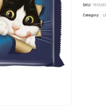
SKU:
761328
Category:
C