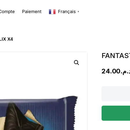
Compte
Paiement
Français
▼
LIX X4
FANTAST
24.00
د.م
FANTASTIC
EN
GELATINA
FELIX
X4
quantity