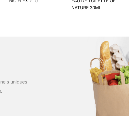
BIC FLEX 2 1U
EAU DE TOILETTE OF
NATURE 30ML
nels uniques
s.