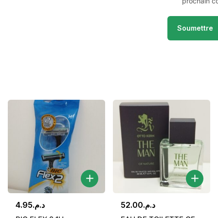
prochain c
4.95
د.م.
52.00
د.م.