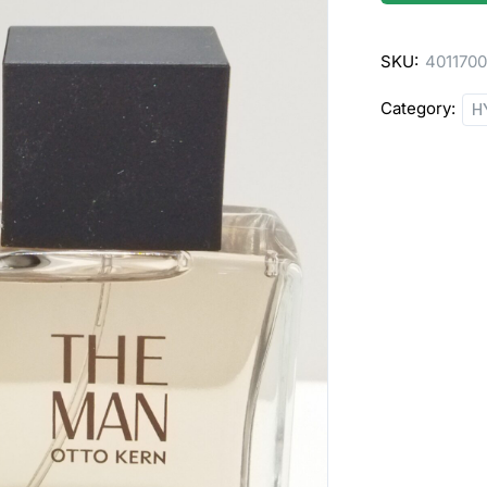
MAN
OF
SKU:
401170
LUXURY
30ML
Category:
H
quantity