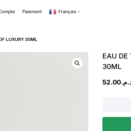
Compte
Paiement
Français
▼
OF LUXURY 30ML
EAU DE
30ML
52.00
د.م
EAU
DE
TOILETTE
THE