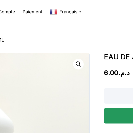
Compte
Paiement
Français
▼
1L
EAU DE 
6.00
د.م.
EAU
DE
JAVEL
EXET
CITRON
1L