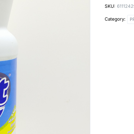
SKU:
6111242
quantity
Category:
P