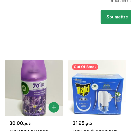
prochain c
Out Of Stock
30.00
د.م.
31.95
د.م.