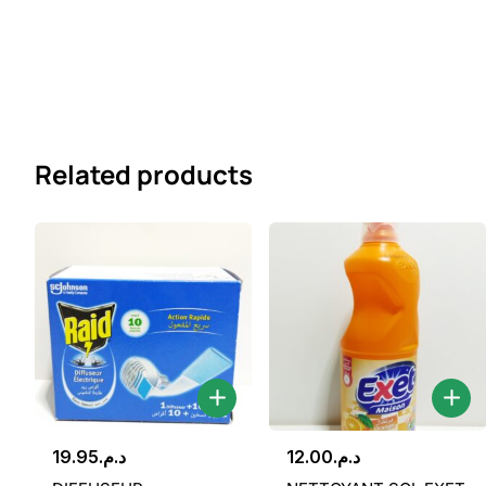
Related products
19.95
د.م.
12.00
د.م.