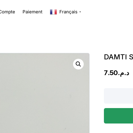
Compte
Paiement
Français
▼
DAMTI 
7.50
د.م.
DAMTI
SMEN
8U
quantity