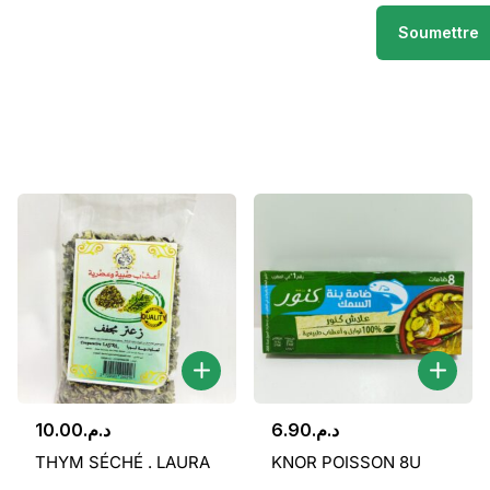
10.00
د.م.
6.90
د.م.
THYM SÉCHÉ . LAURA
KNOR POISSON 8U