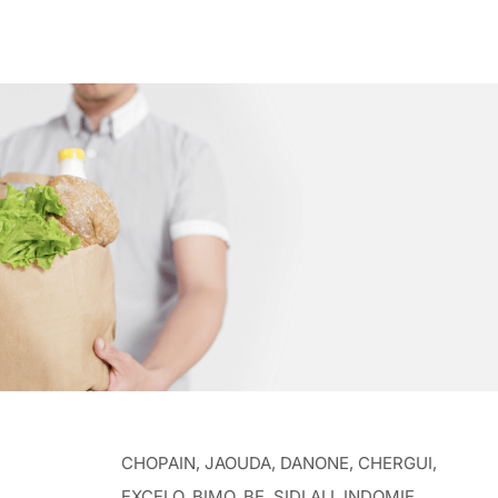
CHOPAIN, JAOUDA, DANONE, CHERGUI,
EXCELO, BIMO, BE, SIDI ALI, INDOMIE,