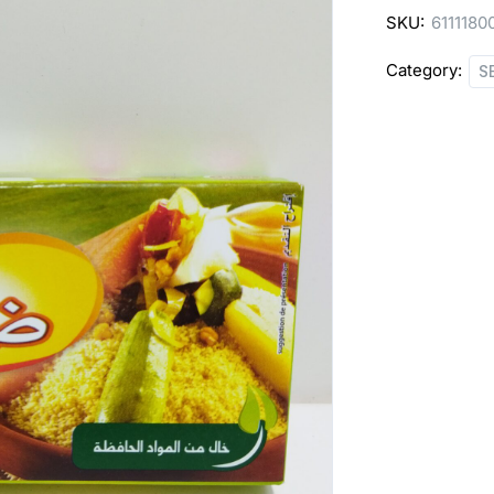
SKU:
6111180
Category:
S