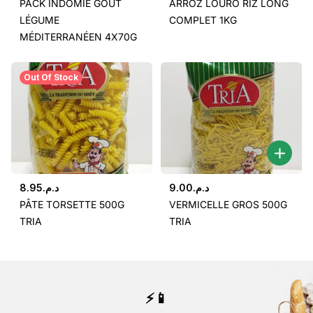
PACK INDOMIE GOÛT
ARROZ LOURO RIZ LONG
LÉGUME
COMPLET 1KG
MÉDITERRANÉEN 4X70G
Out Of Stock
8.95
د.م.
9.00
د.م.
PÂTE TORSETTE 500G
VERMICELLE GROS 500G
TRIA
TRIA
⚡📱