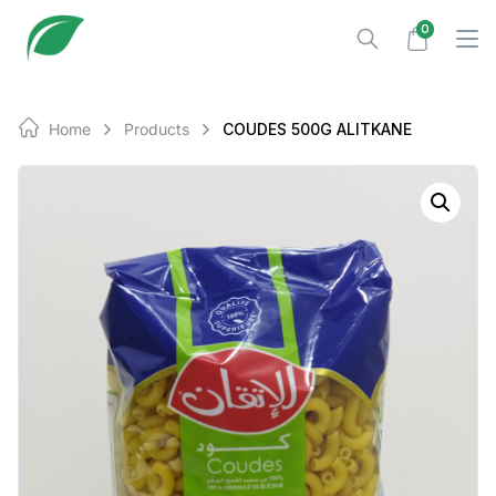
Skip
0
to
content
Home
Products
COUDES 500G ALITKANE