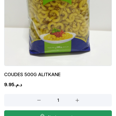
COUDES 500G ALITKANE
9.95
د.م.
COUDES
500G
ALITKANE