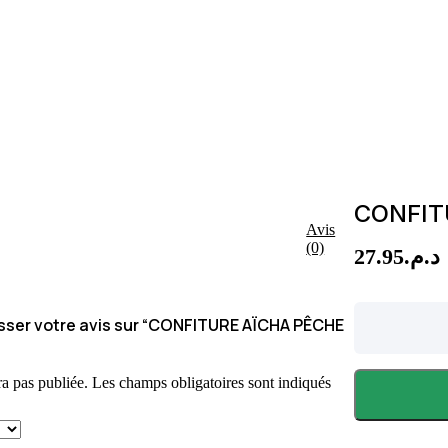
CONFIT
Avis
(0)
27.95
د.م.
CONFITURE
aisser votre avis sur “CONFITURE AÏCHA PÊCHE
AÏCHA
PÊCHE
840G
quantity
ra pas publiée.
Les champs obligatoires sont indiqués