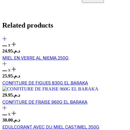
Related products
x
24.95
د.م.
MIEL EN VERRE AL NIEMA 250G
x
25.95
د.م.
CONFITURE DE FIGUES 830G EL BARAKA
29.95
د.م.
CONFITURE DE FRAISE 960G EL BARAKA
x
30.00
د.م.
EDULCORANT AVEC DU MIEL CASTIMEL 350G