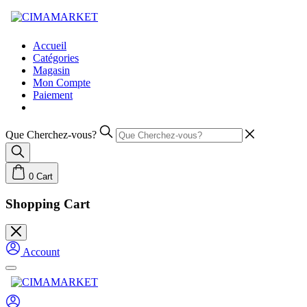
Skip
to
content
Accueil
Catégories
Magasin
Mon Compte
Paiement
Que Cherchez-vous?
0
Cart
Shopping Cart
Account