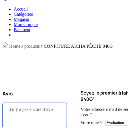
Accueil
Catégories
Magasin
Mon Compte
Paiement
Home
products
CONFITURE AÏCHA PÊCHE 840G
Soyez le premier à l
Avis
840G”
Il n’y a pas encore d’avis.
Votre adresse e-mail ne se
avec
*
Votre note
*