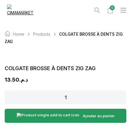
Skip
0
to
content
Home
Products
COLGATE BROSSE À DENTS ZIG
ZAG
COLGATE BROSSE À DENTS ZIG ZAG
13.50
د.م.
COLGATE
BROSSE
À
DENTS
Ajouter au panier
ZIG
ZAG