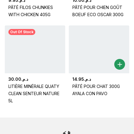
9.95
د.م.
10.00
د.م.
PÂTÉ FILOS CHUNKIES
PÂTÉ POUR CHIEN GOÛT
WITH CHICKEN 405G
BOEUF ECO OSCAR 300G
Out Of Stock
30.00
د.م.
14.95
د.م.
LITIÈRE MINÉRALE QUATY
PÂTÉ POUR CHAT 300G
CLEAN SENTEUR NATURE
AYALA CON PAVO
5L
⚡📱