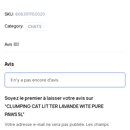
PURE
SKU:
8683911150020
PAWS
5L
Category:
CHATS
quantity
Avis (0)
Avis
Il n’y a pas encore d’avis.
Soyez le premier à laisser votre avis sur
“CLUMPING CAT LITTER LAVANDE WITE PURE
PAWS 5L”
Votre adresse e-mail ne sera pas publiée.
Les champs