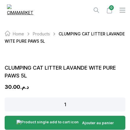
Skip
0
to
content
Home
Products
CLUMPING CAT LITTER LAVANDE
WITE PURE PAWS 5L
CLUMPING CAT LITTER LAVANDE WITE PURE
PAWS 5L
30.00
د.م.
CLUMPING
CAT
LITTER
LAVANDE
Ajouter au panier
WITE