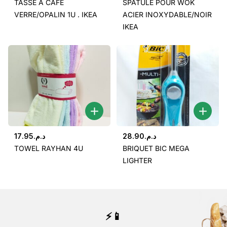
TASSE À CAFÉ
SPATULE POUR WOK
VERRE/OPALIN 1U . IKEA
ACIER INOXYDABLE/NOIR
IKEA
17.95
د.م.
28.90
د.م.
TOWEL RAYHAN 4U
BRIQUET BIC MEGA
LIGHTER
⚡📱