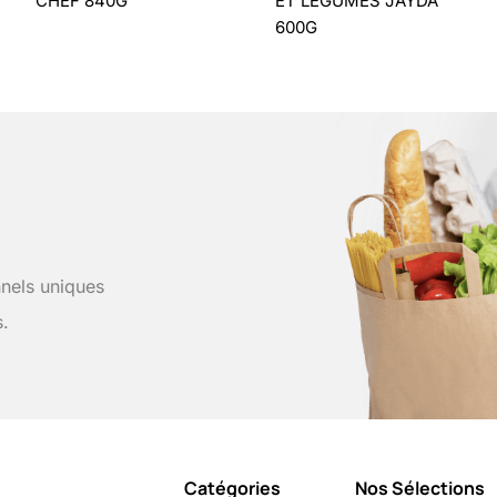
CHEF 840G
ET LEGUMES JAYDA
600G
nels uniques
s.
Catégories
Nos Sélections