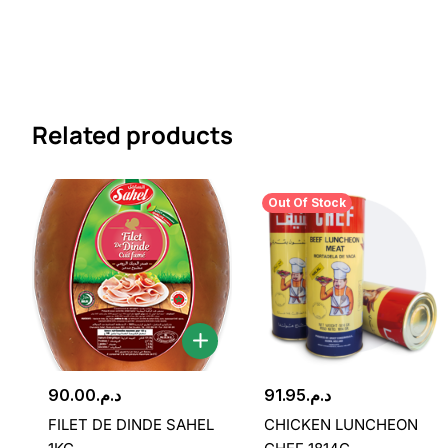
Related products
Out Of Stock
90.00
د.م.
91.95
د.م.
FILET DE DINDE SAHEL
CHICKEN LUNCHEON