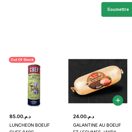
Out Of Stock
85.00
د.م.
24.00
د.م.
LUNCHEON BOEUF
GALANTINE AU BOEUF