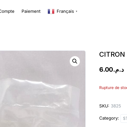
Compte
Paiement
Français
▼
CITRON
6.00
د.م.
Rupture de sto
SKU:
3825
Category:
S