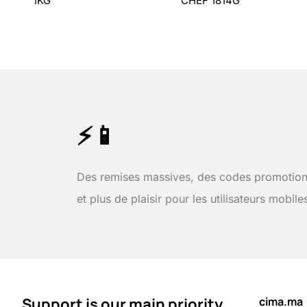
1KG
CHEF 1814G
⚡📱
Des remises massives, des codes promotion
et plus de plaisir pour les utilisateurs mobile
Support is our main priority
cima.ma