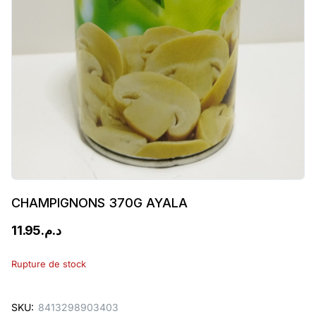
CHAMPIGNONS 370G AYALA
11.95
د.م.
Rupture de stock
SKU:
8413298903403