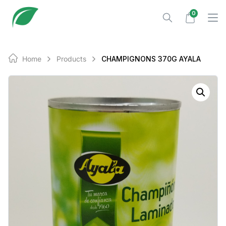
Skip
0
to
content
Home
Products
CHAMPIGNONS 370G AYALA