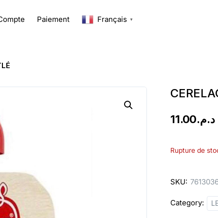
Compte
Paiement
Français
▼
TLÉ
CERELAC
11.00
د.م.
Rupture de sto
SKU:
761303
Category:
L