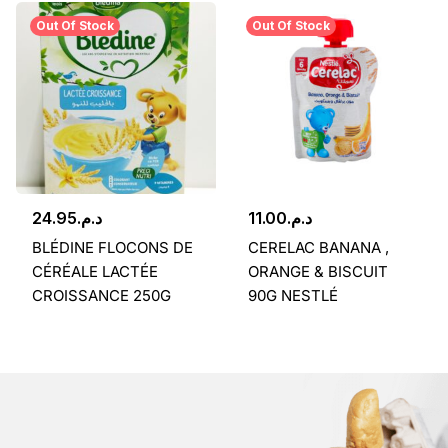
Out Of Stock
Out Of Stock
24.95
د.م.
11.00
د.م.
BLÉDINE FLOCONS DE
CERELAC BANANA ,
CÉRÉALE LACTÉE
ORANGE & BISCUIT
CROISSANCE 250G
90G NESTLÉ