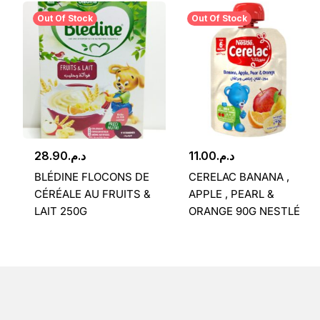
Out Of Stock
Out Of Stock
28.90
د.م.
11.00
د.م.
BLÉDINE FLOCONS DE
CERELAC BANANA ,
CÉRÉALE AU FRUITS &
APPLE , PEARL &
LAIT 250G
ORANGE 90G NESTLÉ