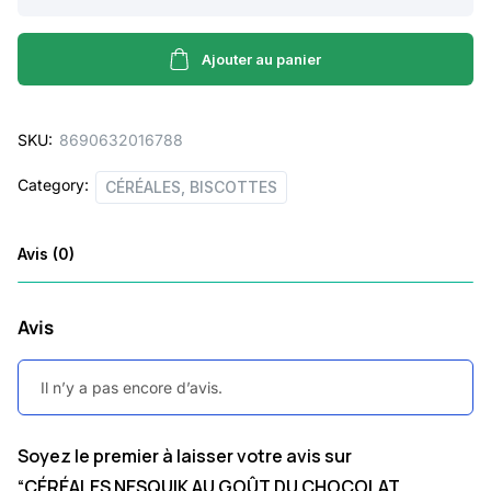
NESQUIK
AU
GOÛT
Ajouter au panier
DU
CHOCOLAT
SKU:
8690632016788
180G
NESTLÉ
Category:
CÉRÉALES, BISCOTTES
quantity
Avis (0)
Avis
Il n’y a pas encore d’avis.
Soyez le premier à laisser votre avis sur
“CÉRÉALES NESQUIK AU GOÛT DU CHOCOLAT