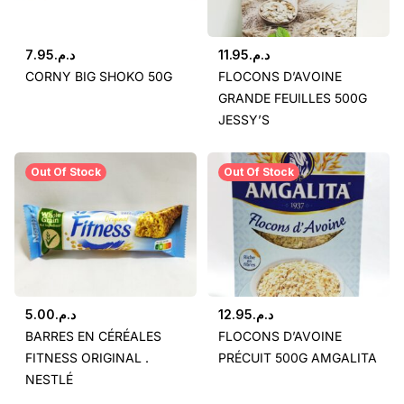
7.95
د.م.
11.95
د.م.
CORNY BIG SHOKO 50G
FLOCONS D’AVOINE
GRANDE FEUILLES 500G
JESSY’S
Out Of Stock
Out Of Stock
5.00
د.م.
12.95
د.م.
BARRES EN CÉRÉALES
FLOCONS D’AVOINE
FITNESS ORIGINAL .
PRÉCUIT 500G AMGALITA
NESTLÉ