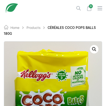
Skip
0
to
content
Home
Products
CÉRÉALES COCO POPS BALLS
180G