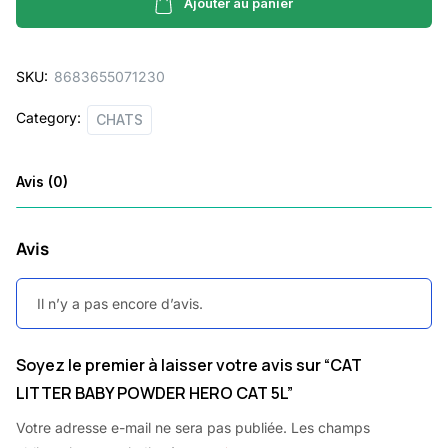
POWDER
Ajouter au panier
HERO
CAT
SKU:
8683655071230
5L
quantity
Category:
CHATS
Avis (0)
Avis
Il n’y a pas encore d’avis.
Soyez le premier à laisser votre avis sur “CAT
LITTER BABY POWDER HERO CAT 5L”
Votre adresse e-mail ne sera pas publiée.
Les champs