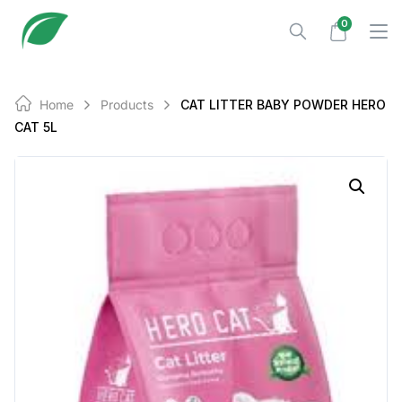
Skip
0
to
content
Home
Products
CAT LITTER BABY POWDER HERO
CAT 5L