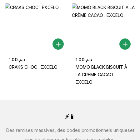
1.00
د.م.
1.00
د.م.
CRAKS CHOC . EXCELO
MOMO BLACK BISCUIT À
LA CRÈME CACAO .
EXCELO
⚡📱
Des remises massives, des codes promotionnels uniques
et
plus de plaisir pour les utilisateurs mobiles.