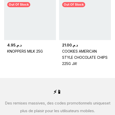
Out Of Stock
Out Of Stock
4.95
د.م.
21.00
د.م.
KNOPPERS MILK 25G
COOKIES AMERICAN
STYLE CHOCOLATE CHIPS
225G JA!
⚡📱
Des remises massives, des codes promotionnels uniques
et
plus de plaisir pour les utilisateurs mobiles.