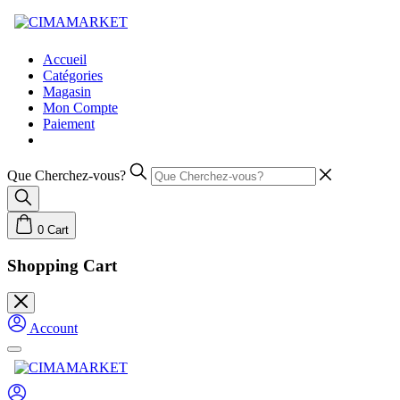
Skip
to
content
Accueil
Catégories
Magasin
Mon Compte
Paiement
Que Cherchez-vous?
0
Cart
Shopping Cart
Account