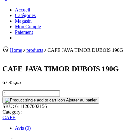
Accueil
Catégories
Magasin
Mon Compte
Paiement
Home
products
CAFE JAVA TIMOR DUBOIS 190G
CAFE JAVA TIMOR DUBOIS 190G
67.95
د.م.
CAFE
JAVA
Ajouter au panier
TIMOR
SKU:
6111207002156
DUBOIS
Category:
190G
CAFÉ
quantity
Avis (0)