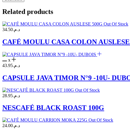
Related products
Out Of Stock
34.50
د.م.
CAFÉ MOULU CASA COLON AUSLESE
x
43.95
د.م.
CAPSULE JAVA TIMOR N°9 -10U- DUB
Out Of Stock
28.95
د.م.
NESCAFÉ BLACK ROAST 100G
Out Of Stock
24.00
د.م.