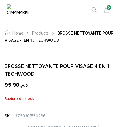
Skip
0
to
content
Home
Products
BROSSE NETTOYANTE POUR
VISAGE 4 EN 1 . TECHWOOD
BROSSE NETTOYANTE POUR VISAGE 4 EN 1 .
TECHWOOD
95.90
د.م.
Rupture de stock
SKU:
3760301550266