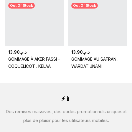
Out Of Stock
Out Of Stock
13.90
د.م.
13.90
د.م.
GOMMAGE À AKER FASSI –
GOMMAGE AU SAFRAN .
COQUELICOT . KELAA
WARDAT JNANI
⚡📱
Des remises massives, des codes promotionnels uniques
et
plus de plaisir pour les utilisateurs mobiles.