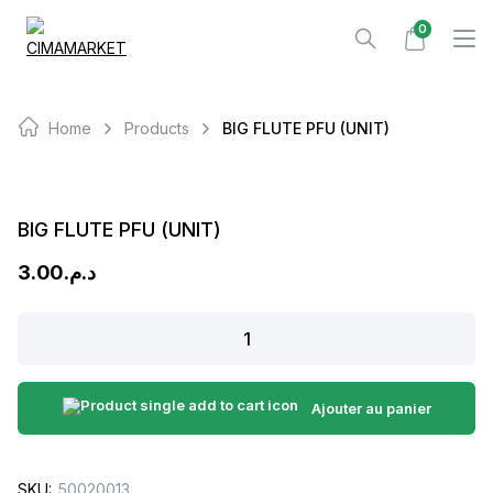
Skip
0
to
content
Home
Products
BIG FLUTE PFU (UNIT)
BIG FLUTE PFU (UNIT)
3.00
د.م.
BIG
FLUTE
PFU
(UNIT)
Ajouter au panier
quantity
SKU:
50020013