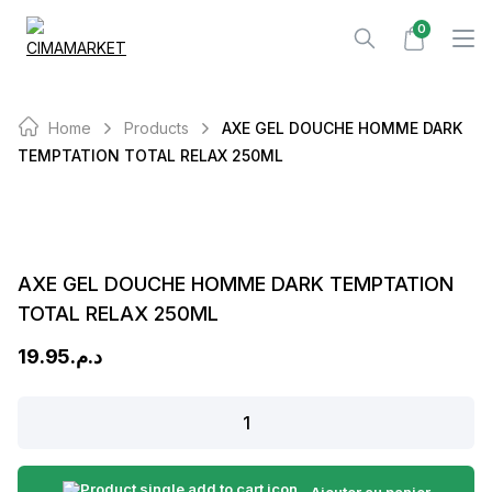
Skip
0
to
content
Home
Products
AXE GEL DOUCHE HOMME DARK
TEMPTATION TOTAL RELAX 250ML
AXE GEL DOUCHE HOMME DARK TEMPTATION
TOTAL RELAX 250ML
19.95
د.م.
AXE
GEL
DOUCHE
HOMME
Ajouter au panier