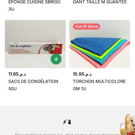
ÉPONGE CUISINE SBRIGO
GANT TAILLE M GUANTES
3U
Out Of Stock
11.95
د.م.
15.95
د.م.
SACS DE CONGÉLATION
TORCHON MULTICOLORE
50U
GM 1U
⚡📱