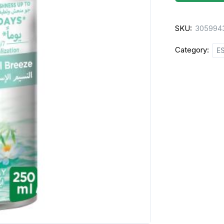
BREEZE
250
SKU:
305994
ML
quantity
Category:
E