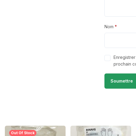
Nom
*
Enregistre
prochain c
Out Of Stock