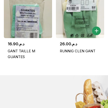
16.90
د.م.
26.00
د.م.
GANT TAILLE M
RUNNIG CLEN GANT
GUANTES