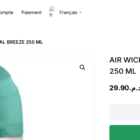
ompte
Paiement
Français
▼
AL BREEZE 250 ML
AIR WI
250 ML
29.90
د.م
AIR
WICK
RECHARGE
TROPICAL