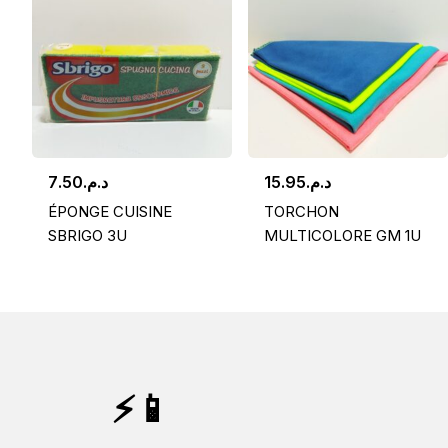
7.50
د.م.
15.95
د.م.
ÉPONGE CUISINE
TORCHON
SBRIGO 3U
MULTICOLORE GM 1U
⚡📱