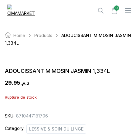
Skip
0
to
content
Home
Products
ADOUCISSANT MIMOSIN JASMIN
1,334L
ADOUCISSANT MIMOSIN JASMIN 1,334L
29.95
د.م.
Rupture de stock
SKU:
8710447181706
Category:
LESSIVE & SOIN DU LINGE