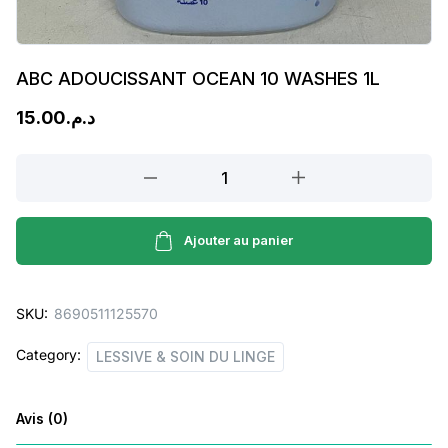
ABC ADOUCISSANT OCEAN 10 WASHES 1L
15.00
د.م.
ABC
ADOUCISSANT
OCEAN
10
Ajouter au panier
WASHES
1L
SKU:
8690511125570
quantity
Category:
LESSIVE & SOIN DU LINGE
Avis (0)